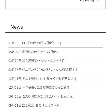
News
07月13日
BO 夏の仕上がりご紹介〚２〛
05月14日
春夏のお仕立上りをご紹介！
03月20日
2026春夏のトレンド＆おすすめ！
02月05日
ゼニアから2026／SS ｺﾚｸｼｮﾝが新入荷！！
12月17日
冬に１着欲しい！ 暖かくてお洒落なＪＫ
12月03日
今年頑張ったご褒美にこんな１着を！！
10月10日
こんな時に必要（着たい！）と思う服！
09月11日
2025秋冬 ＢＯｺﾚｸｼｮﾝ全入荷！