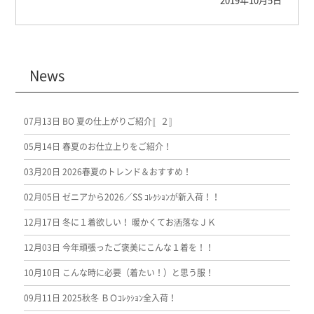
News
07月13日
BO 夏の仕上がりご紹介〚２〛
05月14日
春夏のお仕立上りをご紹介！
03月20日
2026春夏のトレンド＆おすすめ！
02月05日
ゼニアから2026／SS ｺﾚｸｼｮﾝが新入荷！！
12月17日
冬に１着欲しい！ 暖かくてお洒落なＪＫ
12月03日
今年頑張ったご褒美にこんな１着を！！
10月10日
こんな時に必要（着たい！）と思う服！
09月11日
2025秋冬 ＢＯｺﾚｸｼｮﾝ全入荷！