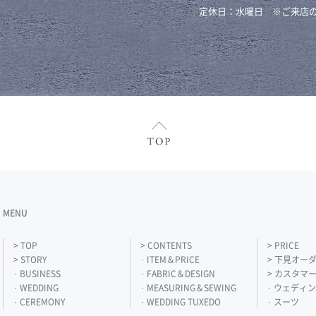
定休日：水曜日 ※ご来店
MENU
> TOP
> CONTENTS
> PRICE
> STORY
･ ITEM＆PRICE
> 下見オー
･ BUSINESS
･ FABRIC＆DESIGN
> カスタマ
･ WEDDING
･ MEASURING＆SEWING
･ ウェディ
･ CEREMONY
･ WEDDING TUXEDO
･ スーツ