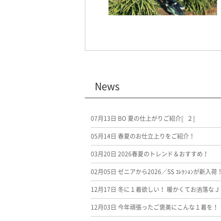
News
07月13日
BO 夏の仕上がりご紹介〚２〛
05月14日
春夏のお仕立上りをご紹介！
03月20日
2026春夏のトレンド＆おすすめ！
02月05日
ゼニアから2026／SS ｺﾚｸｼｮﾝが新入荷
12月17日
冬に１着欲しい！ 暖かくてお洒落なＪ
12月03日
今年頑張ったご褒美にこんな１着を！