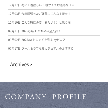
12月17日
冬に１着欲しい！ 暖かくてお洒落なＪＫ
12月03日
今年頑張ったご褒美にこんな１着を！！
10月10日
こんな時に必要（着たい！）と思う服！
09月11日
2025秋冬 ＢＯｺﾚｸｼｮﾝ全入荷！
09月02日
2025AWトレンドを見る byゼニア
07月17日
クール＆ラフな夏カジュアルのおすすめ！
Archives