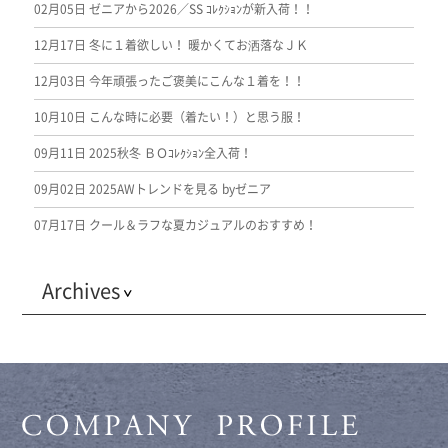
02月05日
ゼニアから2026／SS ｺﾚｸｼｮﾝが新入荷！！
12月17日
冬に１着欲しい！ 暖かくてお洒落なＪＫ
12月03日
今年頑張ったご褒美にこんな１着を！！
10月10日
こんな時に必要（着たい！）と思う服！
09月11日
2025秋冬 ＢＯｺﾚｸｼｮﾝ全入荷！
09月02日
2025AWトレンドを見る byゼニア
07月17日
クール＆ラフな夏カジュアルのおすすめ！
Archives