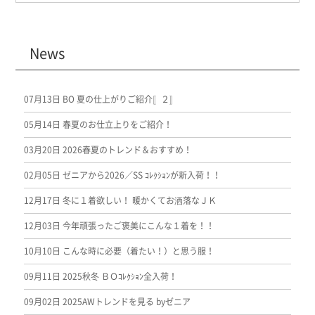
News
07月13日
BO 夏の仕上がりご紹介〚２〛
05月14日
春夏のお仕立上りをご紹介！
03月20日
2026春夏のトレンド＆おすすめ！
02月05日
ゼニアから2026／SS ｺﾚｸｼｮﾝが新入荷！！
12月17日
冬に１着欲しい！ 暖かくてお洒落なＪＫ
12月03日
今年頑張ったご褒美にこんな１着を！！
10月10日
こんな時に必要（着たい！）と思う服！
09月11日
2025秋冬 ＢＯｺﾚｸｼｮﾝ全入荷！
09月02日
2025AWトレンドを見る byゼニア