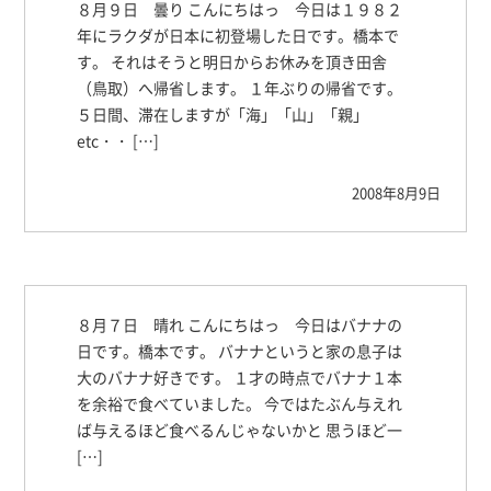
８月９日 曇り こんにちはっ 今日は１９８２
年にラクダが日本に初登場した日です。橋本で
す。 それはそうと明日からお休みを頂き田舎
（鳥取）へ帰省します。 １年ぶりの帰省です。
５日間、滞在しますが「海」「山」「親」
etc・・ […]
2008年8月9日
８月７日 晴れ こんにちはっ 今日はバナナの
日です。橋本です。 バナナというと家の息子は
大のバナナ好きです。 １才の時点でバナナ１本
を余裕で食べていました。 今ではたぶん与えれ
ば与えるほど食べるんじゃないかと 思うほど一
[…]