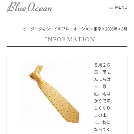
MENU
オーダータキシードのブルーオーシャン 東京
>
2008年
>
8月
INFORMATION
８月２６
日 雨 こ
んにちは
っ 最
近、雨ば
かりで涼
しくなり
このま
ま、秋に
なってく